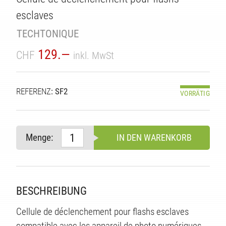
esclaves
TECHTONIQUE
129.—
CHF
inkl. MwSt
REFERENZ
: SF2
VORRÄTIG
Menge:
IN DEN WARENKORB
TÄT
BESCHREIBUNG
Cellule de déclenchement pour flashs esclaves
compatible avec les appareil de photo numériques