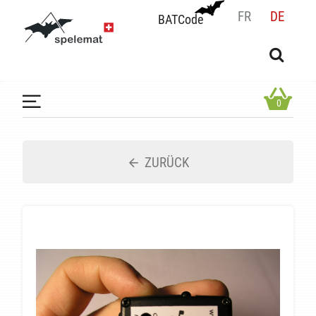
FR
DE
BATCode
BATCode
Geben Sie Ihren Namen ein und bestätigen
OK
0
ZURÜCK