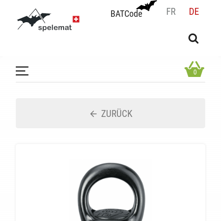
FR
DE
BATCode
BATCode
Geben Sie Ihren Namen ein und bestätigen
OK
0
ZURÜCK