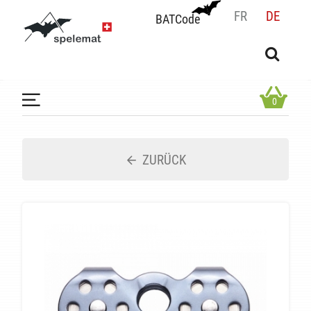
FR
DE
BATCode
BATCode
Geben Sie Ihren Namen ein und bestätigen
OK
0
ZURÜCK