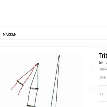
MARKEN
Tri
Trittl
RAU
CHF
REFE