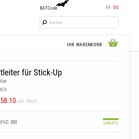
FR
DE
BATCode
BATCode
Geben Sie Ihren Namen ein und bestätigen
OK
WARENKORB ANSEHEN
IHR WARENKORB
0
0
ttleiter für Stick-Up
eiter
MER
58.10
inkl. MwSt
RENZ
: 202
VORRÄTIG