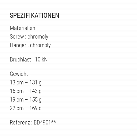
SPEZIFIKATIONEN
Materialien :
Screw : chromoly
Hanger : chromoly
TEN
Bruchlast : 10 kN
Gewicht :
13 cm – 131 g
16 cm – 143 g
19 cm – 155 g
22 cm – 169 g
Referenz : BD4901**