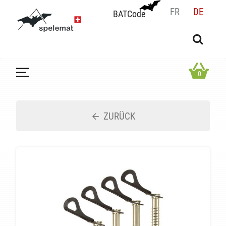
FR
DE
BATCode
BATCode
Geben Sie Ihren Namen ein und bestätigen
OK
0
ZURÜCK