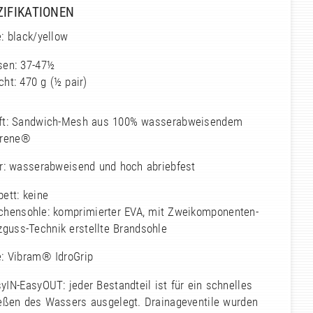
ZIFIKATIONEN
: black/yellow
sen: 37-47½
ht: 470 g (½ pair)
ft: Sandwich-Mesh aus 100% wasserabweisendem
prene®
er: wasserabweisend und hoch abriebfest
ett: keine
chensohle: komprimierter EVA, mit Zweikomponenten-
zguss-Technik erstellte Brandsohle
e: Vibram® IdroGrip
yIN-EasyOUT: jeder Bestandteil ist für ein schnelles
ießen des Wassers ausgelegt. Drainageventile wurden