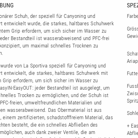
IBUNG
SPE
ionärer Schuh, der speziell für Canyoning und
Farbe
t entwickelt wurde, die starkes, haltbares Schuhwerk
Grös
entem Grip erfordern, um sich sicher im Wasser zu
Gewic
eder Bestandteil ist wasserabweisend und PFC-frei
konzipiert, um maximal schnelles Trocknen zu
n.
Scha
Aria
wurde von La Sportiva speziell für Canyoning und
 entwickelt, die starkes, haltbares Schuhwerk mit
Futt
m Grip erfordern, um sich sicher im Wasser zu
Fussb
asyIN-EasyOUT: jeder Bestandteil ist ausgelegt, um
Zwis
hnelles Trocken zu ermöglichen, und der Schuh ist
Sprit
PFC-freien, umweltfreundlichen Materialien und
en wasserabweisend. Das Obermaterial ist aus
Sohl
 einem zertifizierten, schadstofffreiem Material, das
hten besteht, die ein schnelles Abfließen des
+ Eas
möglichen, auch dank zweier Ventile, die am
Abfl