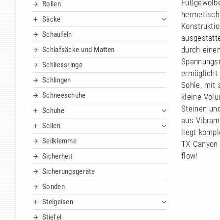
Fußgewölbe
Rollen
hermetisch 
Säcke
Konstrukti
Schaufeln
ausgestatt
durch eine
Schlafsäcke und Matten
Spannungsr
Schliessringe
ermöglicht
Schlingen
Sohle, mit
Schneeschuhe
kleine Vol
Steinen un
Schuhe
aus Vibram
Seilen
liegt kompl
Seilklemme
TX Canyon 
flow!
Sicherheit
Sicherungsgeräte
Sonden
Steigeisen
Stiefel