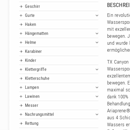
BESCHRE
Geschirr
Ein revolut
Gurte
Wasserspor
Haken
mit exzell
Hängematten
bewegen. J
Helme
und wurde 
ermögliche
Karabiner
Kinder
TX Canyon 
Wassersport
Klettergriffe
exzellente
Kletterschuhe
bewegen. E
Lampen
maximal sc
Lawinen
dank 100% 
Behandlung
Messer
Ariaprene®,
Nachrungsmittel
aus 4 Schic
Rettung
Wassers er