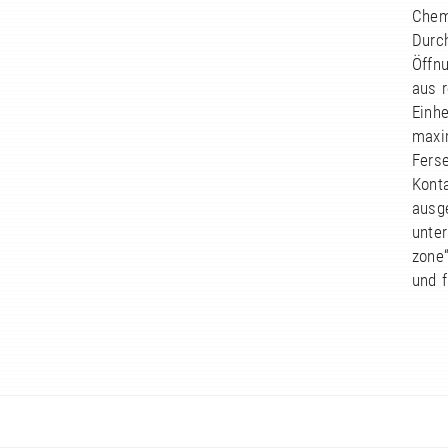
Chem
Durc
Öffn
aus 
Einhe
maxi
Ferse
Kont
ausg
unter
zone“
und f