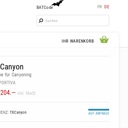
FR
DE
BATCode
BATCode
Geben Sie Ihren Namen ein und bestätigen
OK
WARENKORB ANSEHEN
IHR WARENKORB
0
0
 Canyon
he für Canyoning
PORTIVA
204.—
inkl. MwSt
RENZ
: TXCanyon
AUF ANFRAGE