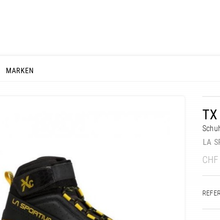
MARKEN
TX
Schu
LA S
CHF
REFE