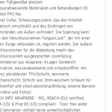
dem Fußgewölbe platziert
sserabweisende Materialien und Behandlungen C0:
ett PFC-frei
yral Collar: Schnürungssystem, das den Knöchel
etisch umschließt und das Eindringen von
nständen von Außen verhindert. Die Spannung kann
h den Verschlussriemen Tongue-Lock™, der mit einer
en Zunge verbunden ist, reguliert werden. Der äußere
chlussriemen für die Abdeckung macht das
chlusssystem ausgesprochen zuverlässig
ermaterial aus Ariaprene: 4-Lagen Sandwich-
ruktion, wasserabweisend und schadstofffrei: mit
er, abriebfester TPU-Schicht, laminierte
chenschicht, Schicht aus 2mm-weichem Schaum für
komfort und shock-absorbing-Wirkung, externe Barriere
truktur und Schutz
CH INFO ARIAPRENE: - RSL, REACH (EU) certified,
 (US) & Prop 65 (US) compliant - Toxic free water
d lamination- enthält keine umweltschädlichen