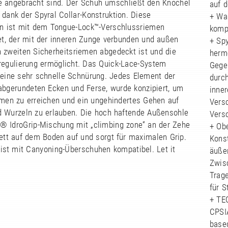
 angebracht sind. Der Schuh umschließt den Knöchel
auf 
dank der Spyral Collar-Konstruktion. Diese
+ Wa
on ist mit dem Tongue-Lock™-Verschlussriemen
kompl
et, der mit der inneren Zunge verbunden und außen
+ Sp
n zweiten Sicherheitsriemen abgedeckt ist und die
herm
egulierung ermöglicht. Das Quick-Lace-System
Gege
 eine sehr schnelle Schnürung. Jedes Element der
durc
 abgerundeten Ecken und Ferse, wurde konzipiert, um
inner
umen zu erreichen und ein ungehindertes Gehen auf
Vers
d Wurzeln zu erlauben. Die hoch haftende Außensohle
Vers
® IdroGrip-Mischung mit „climbing zone“ an der Zehe
+ Ob
ett auf dem Boden auf und sorgt für maximalen Grip.
Konst
ist mit Canyoning-Überschuhen kompatibel. Let it
äußer
Zwis
Trage
für S
+ TE
CPSIA
base