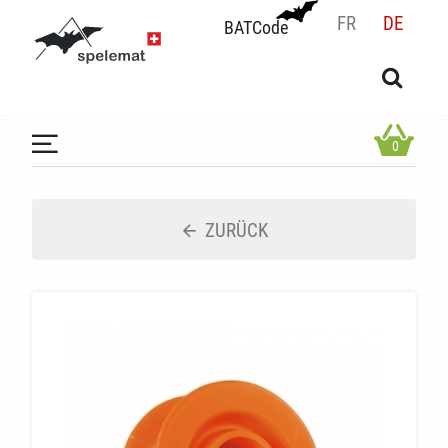
FR
DE
BATCode
BATCode
Geben Sie Ihren Namen ein und bestätigen
OK
0
ZURÜCK