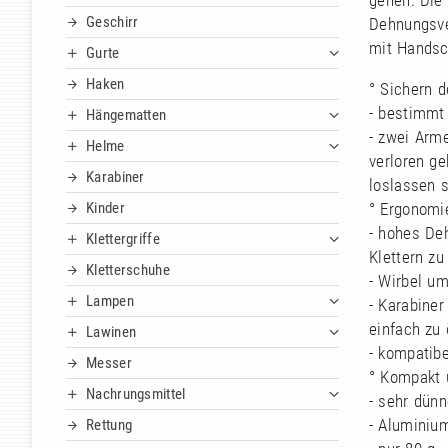
gehen. Die 
Geschirr
Dehnungsve
mit Handsc
Gurte
Haken
° Sichern d
- bestimmt
Hängematten
- zwei Arm
Helme
verloren ge
Karabiner
loslassen s
Kinder
° Ergonomi
- hohes D
Klettergriffe
Klettern zu
Kletterschuhe
- Wirbel um
Lampen
- Karabine
einfach zu 
Lawinen
- kompatibe
Messer
° Kompakt u
Nachrungsmittel
- sehr dünn
- Aluminium
Rettung