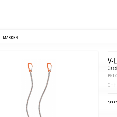
MARKEN
V-L
Elast
PETZ
CHF
REFE