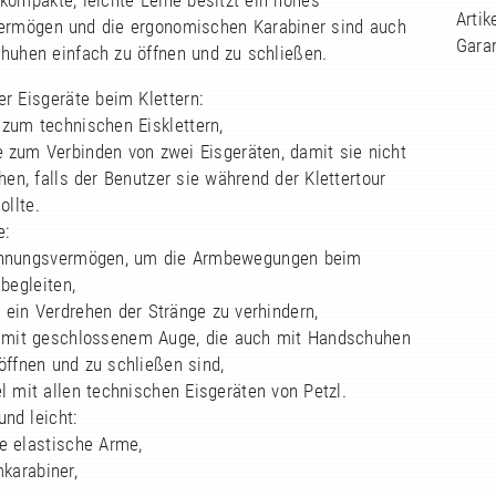
kompakte, leichte Leine besitzt ein hohes
Arti
rmögen und die ergonomischen Karabiner sind auch
Garan
huhen einfach zu öffnen und zu schließen.
er Eisgeräte beim Klettern:
 zum technischen Eisklettern,
e zum Verbinden von zwei Eisgeräten, damit sie nicht
hen, falls der Benutzer sie während der Klettertour
ollte.
e:
ehnungsvermögen, um die Armbewegungen beim
 begleiten,
 ein Verdrehen der Stränge zu verhindern,
r mit geschlossenem Auge, die auch mit Handschuhen
öffnen und zu schließen sind,
l mit allen technischen Eisgeräten von Petzl.
nd leicht:
e elastische Arme,
karabiner,