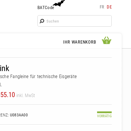
FR
DE
BATCode
BATCode
Geben Sie Ihren Namen ein und bestätigen
OK
WARENKORB ANSEHEN
IHR WARENKORB
0
0
ink
ische Fangleine für technische Eisgeräte
L
55.10
inkl. MwSt
RENZ
: U083AA00
VORRÄTIG