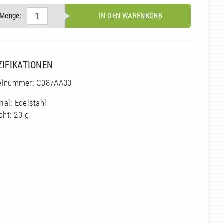
Menge:
IN DEN WARENKORB
ZIFIKATIONEN
kelnummer: C087AA00
ial: Edelstahl
cht: 20 g