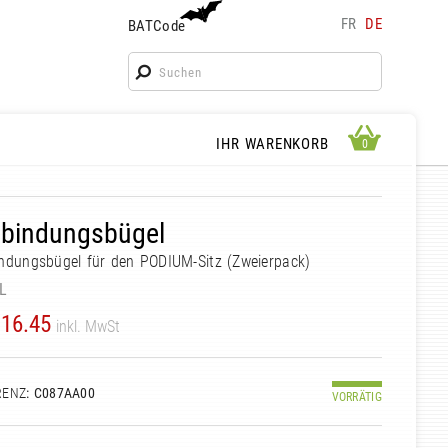
FR
DE
BATCode
BATCode
Geben Sie Ihren Namen ein und bestätigen
OK
WARENKORB ANSEHEN
IHR WARENKORB
0
0
rbindungsbügel
ndungsbügel für den PODIUM-Sitz (Zweierpack)
L
16.45
inkl. MwSt
RENZ
: C087AA00
VORRÄTIG