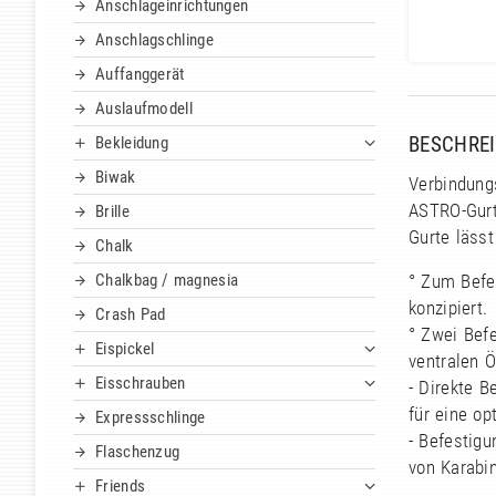
Anschlageinrichtungen
Anschlagschlinge
Auffanggerät
Auslaufmodell
BESCHRE
Bekleidung
Biwak
Verbindung
ASTRO-Gurt
Brille
Gurte lässt
Chalk
Chalkbag / magnesia
° Zum Befe
konzipiert.
Crash Pad
° Zwei Bef
Eispickel
ventralen 
Eisschrauben
- Direkte B
für eine op
Expressschlinge
- Befestigu
Flaschenzug
von Karabin
Friends