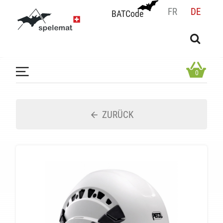
FR
DE
BATCode
BATCode
Geben Sie Ihren Namen ein und bestätigen
OK
0
ZURÜCK