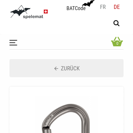
FR
DE
BATCode
BATCode
Geben Sie Ihren Namen ein und bestätigen
OK
0
ZURÜCK