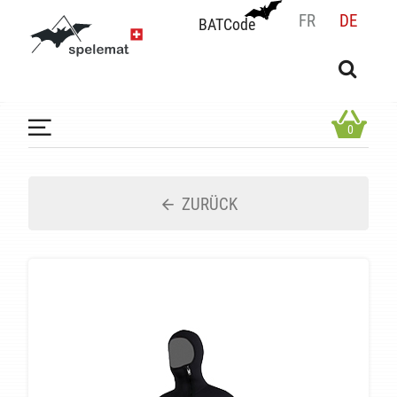
FR
DE
BATCode
BATCode
Geben Sie Ihren Namen ein und bestätigen
OK
0
ZURÜCK