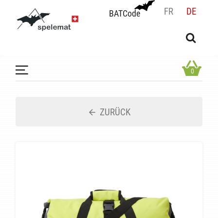
FR
DE
BATCode
BATCode
Geben Sie Ihren Namen ein und bestätigen
OK
0
ZURÜCK