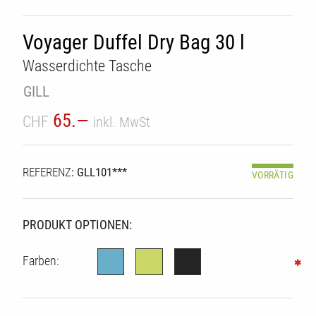
TÄT
Voyager Duffel Dry Bag 30 l
Wasserdichte Tasche
GILL
65.—
CHF
inkl. MwSt
REFERENZ
: GLL101***
VORRÄTIG
PRODUKT OPTIONEN:
Farben: