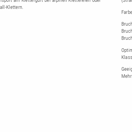
nsport am Klettergurt bei alpinen Klettereien oder
(Stra
ll-Klettern.
Farbe
Bruch
Bruch
Bruch
Optim
Klass
Geeig
Mehrs