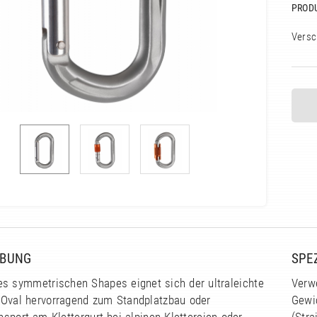
PROD
Versc
IBUNG
SPE
es symmetrischen Shapes eignet sich der ultraleichte
Verw
 Oval hervorragend zum Standplatzbau oder
Gewic