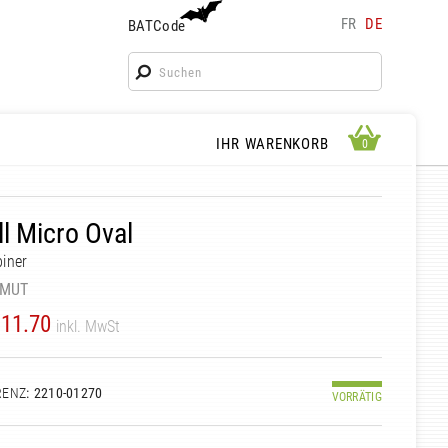
FR
DE
BATCode
BATCode
Geben Sie Ihren Namen ein und bestätigen
OK
WARENKORB ANSEHEN
IHR WARENKORB
0
0
l Micro Oval
iner
MUT
11.70
inkl. MwSt
RENZ
: 2210-01270
VORRÄTIG