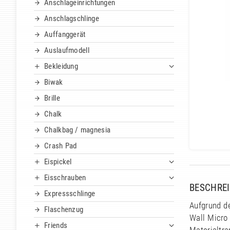
Anschlageinrichtungen
Anschlagschlinge
Auffanggerät
Auslaufmodell
Bekleidung
Biwak
Brille
Chalk
Chalkbag / magnesia
Crash Pad
Eispickel
Eisschrauben
BESCHRE
Expressschlinge
Aufgrund d
Flaschenzug
Wall Micro
Friends